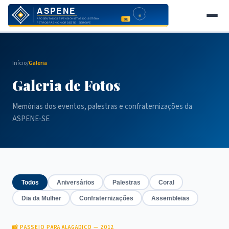
Início
Início
/
Galeria
Notícias
Galeria de Fotos
Jornal
Memórias dos eventos, palestras e confraternizações da
Eventos
ASPENE-SE
Galeria
Sócios
Contato
Todos
Aniversários
Palestras
Coral
Dia da Mulher
Confraternizações
Assembleias
Área do Sócio
📸 PASSEIO PARA ALAGADIÇO — 2012