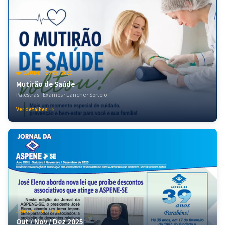
❤️ SAÚDE · 23/09/2026
Mutirão de Saúde
Palestras · Exames · Lanche · Sorteio
Ver detalhes →
JORNAL · ED. 500
Out / Nov / Dez 2025