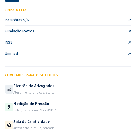
LINKS ÚTEIS
Petrobras S/A
↗
Fundação Petros
↗
INSS
↗
Unimed
↗
ATIVIDADES PARA ASSOCIADOS
Plantão de Advogados
⚖️
Atendimento jurídico gratuito
Medição de Pressão
💊
Toda Quarta-feira · Sede ASPENE
Sala de Criatividade
🎨
Artesanato, pintura, bordado