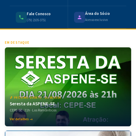
Área do Sócio
Fale Conosco
Acesso exclusivo
(79) 2105-3751
EM DESTAQUE
🎵 PRÓXIMO EVENTO · 21/08/2026
Seresta da ASPENE-SE
CEPE-SE · 21h · Los Românticos
Ver detalhes →