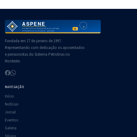
Fundada em 17 de janeiro de 1997.
Representando com dedicação os aposentados
e pensionistas do Sistema Petrobras no
Nordeste.
NAVEGAÇÃO
Início
Notícias
Jornal
Eventos
Galeria
Sócios