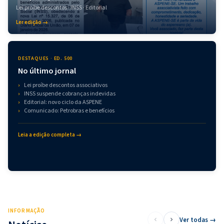
Lei proíbe descontos · INSS · Editorial
Ler edição →
DESTAQUES · ED. 500
No último jornal
Lei proíbe descontos associativos
INSS suspende cobranças indevidas
Editorial: novo ciclo da ASPENE
Comunicado: Petrobras e benefícios
Leia a edição completa →
INFORMAÇÃO
Ver todas →